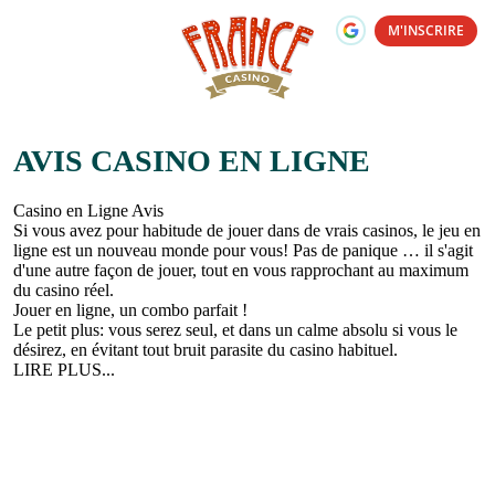
M'INSCRIRE
AVIS CASINO EN LIGNE
Casino en Ligne Avis
Si vous avez pour habitude de jouer dans de vrais casinos, le jeu en
ligne est un nouveau monde pour vous! Pas de panique … il s'agit
d'une autre façon de jouer, tout en vous rapprochant au maximum
du casino réel.
Jouer en ligne, un combo parfait !
Le petit plus: vous serez seul, et dans un calme absolu si vous le
désirez, en évitant tout bruit parasite du casino habituel.
LIRE PLUS...
SUIVANT