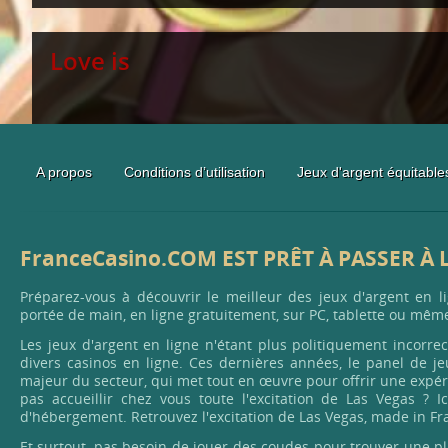
Love is
A propos
Conditions d’utilisation
Jeux d'argent équitables
FranceCasino.COM EST PRÊT À PASSER À 
Préparez-vous à découvrir le meilleur des jeux d'argent en l
portée de main, en ligne gratuitement, sur PC, tablette ou même
Les jeux d'argent en ligne n'étant plus politiquement incorre
divers casinos en ligne. Ces dernières années, le panel de jeu
majeur du secteur, qui met tout en œuvre pour offrir une expér
pas accueillir chez vous toute l'excitation de Las Vegas ? I
d'hébergement. Retrouvez l'excitation de Las Vegas, made in Fr
Et surtout, pas besoin de jouer des coudes pour trouver une p