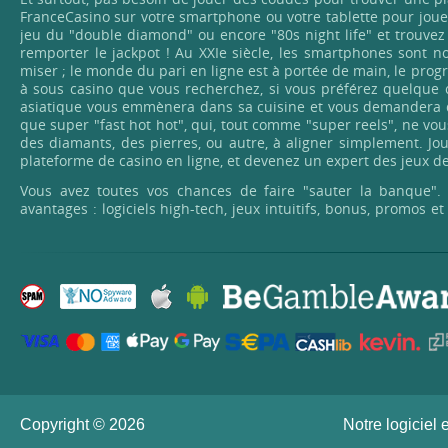
FranceCasino sur votre smartphone ou votre tablette pour jouer 
jeu du "double diamond" ou encore "80s night life" et trouvez
remporter le jackpot ! Au XXIe siècle, les smartphones sont no
miser ; le monde du pari en ligne est à portée de main, le progr
à sous casino que vous recherchez, si vous préférez quelque 
asiatique vous emmènera dans sa cuisine et vous demandera de 
que super "fast hot hot", qui, tout comme "super reels", ne vo
des diamants, des pierres, ou autre, à aligner simplement. Jou
plateforme de casino en ligne, et devenez un expert des jeux de
Vous avez toutes vos chances de faire "sauter la banque".
avantages : logiciels high-tech, jeux intuitifs, bonus, promos
millions de joueurs, venez profiter d'un casino en ligne sécu
délicieuse montée d'adrénaline et tentez de décrocher le jackp
de machine. Pas de contraintes ni de règles absurdes ; le j
penchant pour le jeu "mona lisa jewels" : si vous ne craignez 
ses bonus sont particulièrement attirants !
Casino traditionnel, machines à sous, vous n'avez que l'emba
captivantes et de jeux de poker vidéo façon Vegas, comme "nacho
"lady luck" pour les chanceux, "the nile" et autres jeux de h
autres. Du vénérable blackjack à la roulette intemporelle et
titres plus novateurs comme "Mr. Vegas", "Boomaji" et bien d
compris les amoureux de video poker !
Copyright © 2026
Notre logiciel