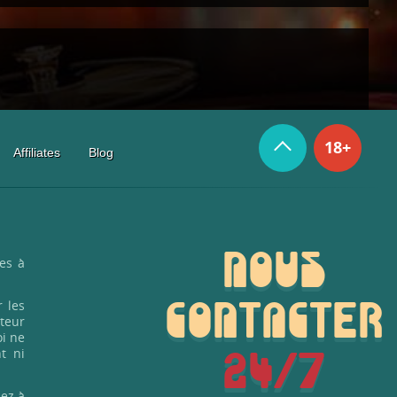
18+
Affiliates
Blog
NOUS
es à
 les
CONTACTER
cteur
oi ne
t ni
24/7
dez à