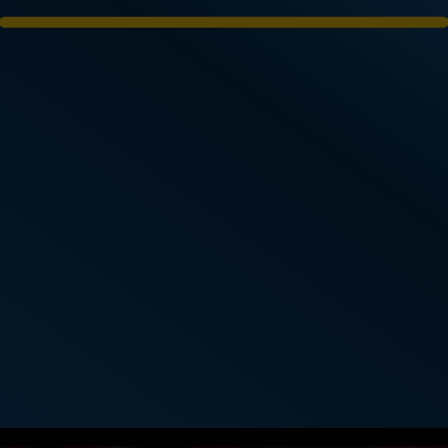
SUIVANT