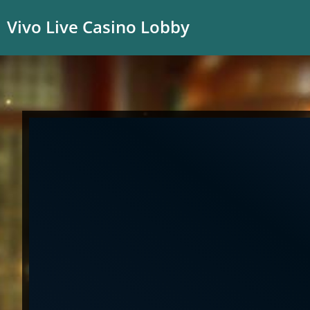
Vivo Live Casino Lobby