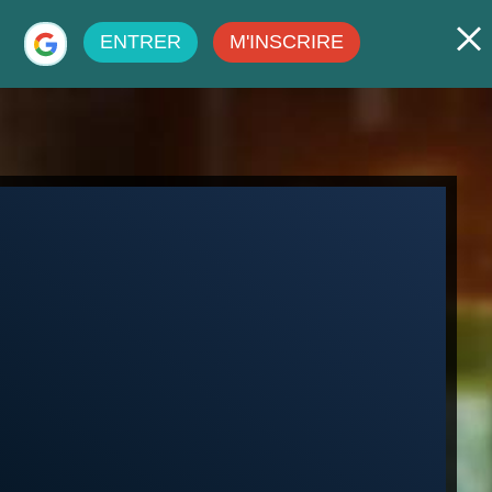
ENTRER
M'INSCRIRE