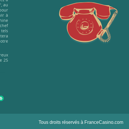
", au
pour
vir à
chine
chef
 tels
ntera
notre
reux
me 25
ette
 jeux
etit
r, et
sous
eurs,
e les
 des
s, y
Tous droits réservés à FranceCasino.com