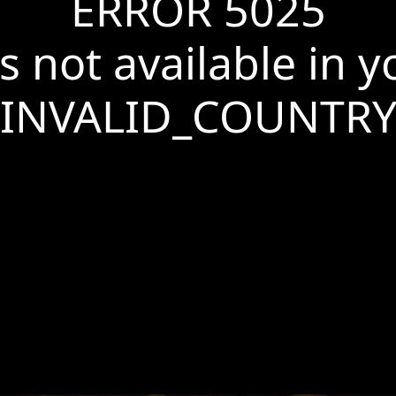
SUIVANT