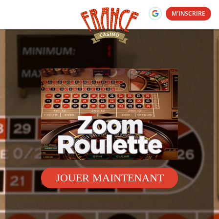
M'INSCRIRE
JOUER MAINTENANT
SUIVANT