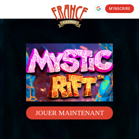
M'INSCRIRE
JOUER MAINTENANT
SUIVANT