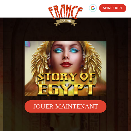
M'INSCRIRE
JOUER MAINTENANT
SUIVANT