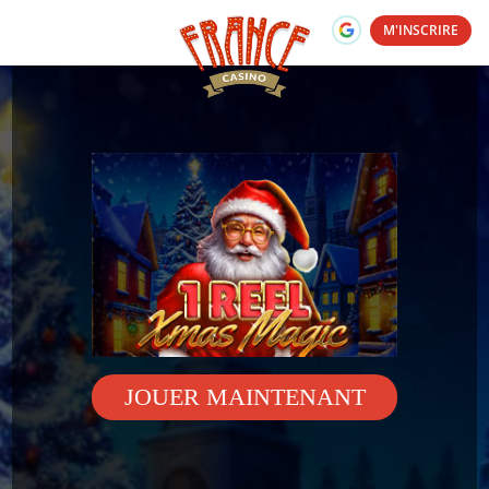
M'INSCRIRE
JOUER MAINTENANT
SUIVANT