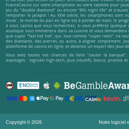
FranceCasino sur votre smartphone ou votre tablette pour jouer 
jeu du "double diamond" ou encore "80s night life" et trouvez
remporter le jackpot ! Au XXIe siècle, les smartphones sont no
miser ; le monde du pari en ligne est à portée de main, le progr
à sous casino que vous recherchez, si vous préférez quelque 
asiatique vous emmènera dans sa cuisine et vous demandera de 
que super "fast hot hot", qui, tout comme "super reels", ne vo
des diamants, des pierres, ou autre, à aligner simplement. Jou
plateforme de casino en ligne, et devenez un expert des jeux de
Vous avez toutes vos chances de faire "sauter la banque".
avantages : logiciels high-tech, jeux intuitifs, bonus, promos
millions de joueurs, venez profiter d'un casino en ligne sécu
délicieuse montée d'adrénaline et tentez de décrocher le jackp
de machine. Pas de contraintes ni de règles absurdes ; le j
penchant pour le jeu "mona lisa jewels" : si vous ne craignez 
ses bonus sont particulièrement attirants !
Casino traditionnel, machines à sous, vous n'avez que l'emba
captivantes et de jeux de poker vidéo façon Vegas, comme "nacho
"lady luck" pour les chanceux, "the nile" et autres jeux de h
autres. Du vénérable blackjack à la roulette intemporelle et
titres plus novateurs comme "Mr. Vegas", "Boomaji" et bien d
compris les amoureux de video poker !
Copyright © 2026
Notre logiciel