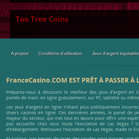
Tao Tree Coins
A propos
Conditions d’utilisation
Jeux d'argent équitables
FranceCasino.COM EST PRÊT À PASSER À 
Préparez-vous à découvrir le meilleur des jeux d'argent en l
portée de main, en ligne gratuitement, sur PC, tablette ou même
Les jeux d'argent en ligne n'étant plus politiquement incorre
divers casinos en ligne. Ces dernières années, le panel de jeu
majeur du secteur, qui met tout en œuvre pour offrir une expér
pas accueillir chez vous toute l'excitation de Las Vegas ? I
d'hébergement. Retrouvez l'excitation de Las Vegas, made in Fr
Et surtout, pas besoin de jouer des coudes pour trouver une p