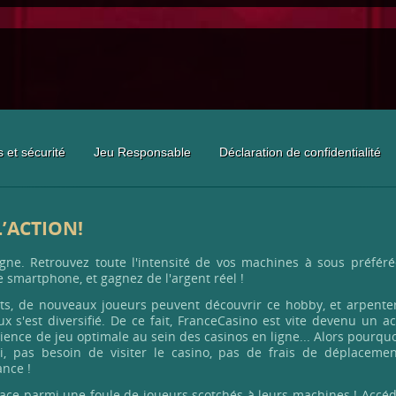
 et sécurité
Jeu Responsable
Déclaration de confidentialité
L’ACTION!
igne. Retrouvez toute l'intensité de vos machines à sous préféré
 smartphone, et gagnez de l'argent réel !
cts, de nouveaux joueurs peuvent découvrir ce hobby, et arpenter
x s'est diversifié. De ce fait, FranceCasino est vite devenu un a
ience de jeu optimale au sein des casinos en ligne... Alors pourqu
ci, pas besoin de visiter le casino, pas de frais de déplacemen
ance !
lace parmi une foule de joueurs scotchés à leurs machines ! Accé