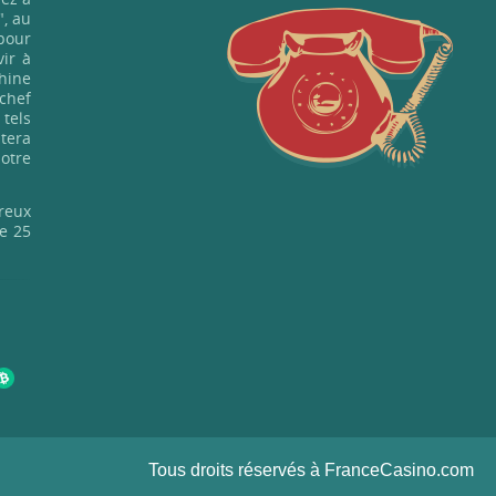
", au
pour
vir à
chine
chef
 tels
ntera
notre
reux
me 25
ette
 jeux
etit
r, et
sous
eurs,
e les
 des
s, y
Tous droits réservés à FranceCasino.com