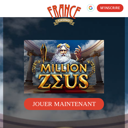
M'INSCRIRE
JOUER MAINTENANT
SUIVANT