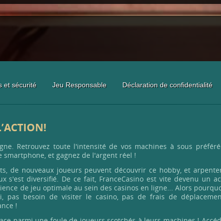
 et sécurité
Jeu Responsable
Déclaration de confidentialité
L’ACTION!
igne. Retrouvez toute l'intensité de vos machines à sous préféré
 smartphone, et gagnez de l'argent réel !
cts, de nouveaux joueurs peuvent découvrir ce hobby, et arpenter
x s'est diversifié. De ce fait, FranceCasino est vite devenu un a
ience de jeu optimale au sein des casinos en ligne... Alors pourqu
ci, pas besoin de visiter le casino, pas de frais de déplacemen
ance !
lace parmi une foule de joueurs scotchés à leurs machines ! Accé