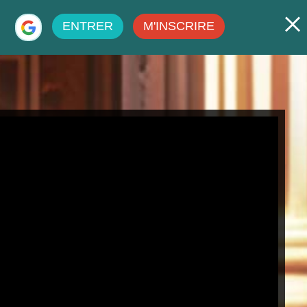
ENTRER
M'INSCRIRE