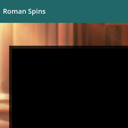
Roman Spins