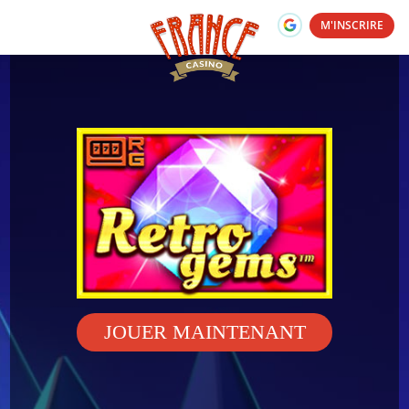
M'INSCRIRE
JOUER MAINTENANT
SUIVANT