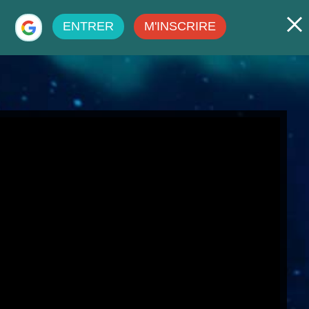
ENTRER
M'INSCRIRE