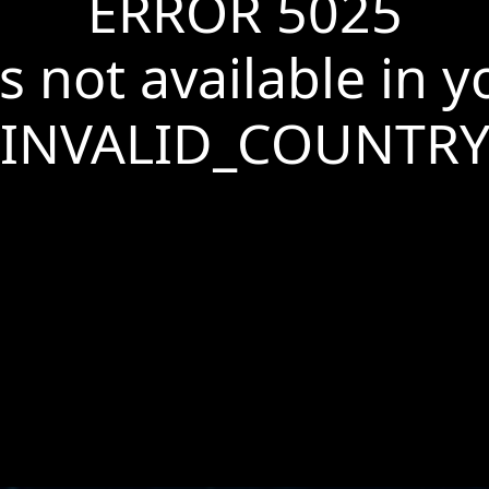
SUIVANT