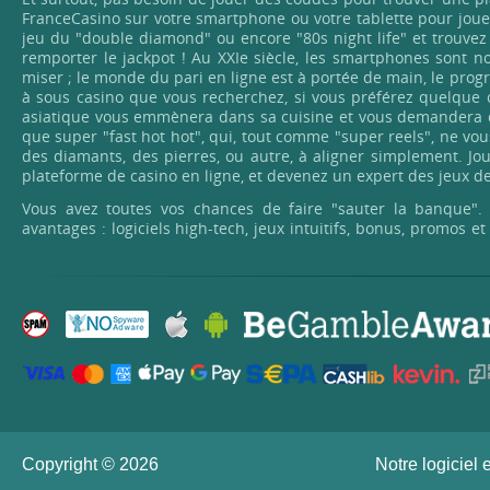
FranceCasino sur votre smartphone ou votre tablette pour jouer 
jeu du "double diamond" ou encore "80s night life" et trouvez
remporter le jackpot ! Au XXIe siècle, les smartphones sont no
miser ; le monde du pari en ligne est à portée de main, le progr
à sous casino que vous recherchez, si vous préférez quelque 
asiatique vous emmènera dans sa cuisine et vous demandera de 
que super "fast hot hot", qui, tout comme "super reels", ne vo
des diamants, des pierres, ou autre, à aligner simplement. Jou
plateforme de casino en ligne, et devenez un expert des jeux de
Vous avez toutes vos chances de faire "sauter la banque".
avantages : logiciels high-tech, jeux intuitifs, bonus, promos
millions de joueurs, venez profiter d'un casino en ligne sécu
délicieuse montée d'adrénaline et tentez de décrocher le jackp
de machine. Pas de contraintes ni de règles absurdes ; le j
penchant pour le jeu "mona lisa jewels" : si vous ne craignez 
ses bonus sont particulièrement attirants !
Casino traditionnel, machines à sous, vous n'avez que l'emba
captivantes et de jeux de poker vidéo façon Vegas, comme "nacho
"lady luck" pour les chanceux, "the nile" et autres jeux de h
autres. Du vénérable blackjack à la roulette intemporelle et
titres plus novateurs comme "Mr. Vegas", "Boomaji" et bien d
compris les amoureux de video poker !
Copyright © 2026
Notre logiciel