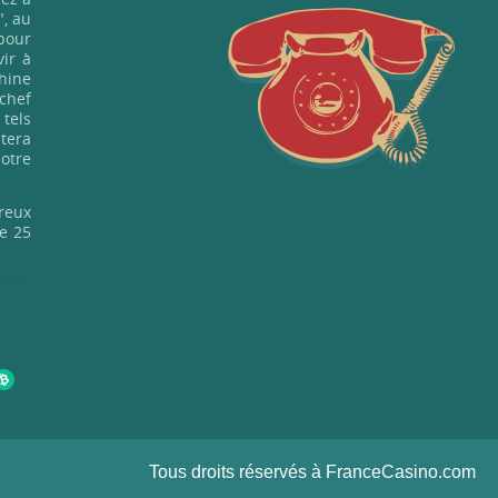
", au
pour
vir à
chine
chef
 tels
ntera
notre
reux
me 25
ette
 jeux
etit
r, et
sous
eurs,
e les
 des
s, y
Tous droits réservés à FranceCasino.com