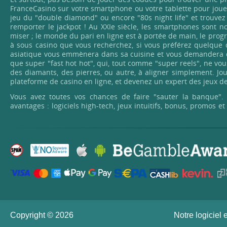
FranceCasino sur votre smartphone ou votre tablette pour jouer 
jeu du "double diamond" ou encore "80s night life" et trouvez
remporter le jackpot ! Au XXIe siècle, les smartphones sont no
miser ; le monde du pari en ligne est à portée de main, le progr
à sous casino que vous recherchez, si vous préférez quelque 
asiatique vous emmènera dans sa cuisine et vous demandera de 
que super "fast hot hot", qui, tout comme "super reels", ne vo
des diamants, des pierres, ou autre, à aligner simplement. Jou
plateforme de casino en ligne, et devenez un expert des jeux de
Vous avez toutes vos chances de faire "sauter la banque".
avantages : logiciels high-tech, jeux intuitifs, bonus, promos
millions de joueurs, venez profiter d'un casino en ligne sécu
délicieuse montée d'adrénaline et tentez de décrocher le jackp
de machine. Pas de contraintes ni de règles absurdes ; le j
penchant pour le jeu "mona lisa jewels" : si vous ne craignez 
ses bonus sont particulièrement attirants !
Casino traditionnel, machines à sous, vous n'avez que l'emba
captivantes et de jeux de poker vidéo façon Vegas, comme "nacho
"lady luck" pour les chanceux, "the nile" et autres jeux de h
autres. Du vénérable blackjack à la roulette intemporelle et
titres plus novateurs comme "Mr. Vegas", "Boomaji" et bien d
compris les amoureux de video poker !
Copyright © 2026
Notre logiciel