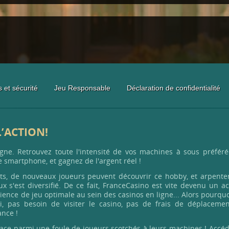
 et sécurité
Jeu Responsable
Déclaration de confidentialité
L’ACTION!
igne. Retrouvez toute l'intensité de vos machines à sous préféré
 smartphone, et gagnez de l'argent réel !
cts, de nouveaux joueurs peuvent découvrir ce hobby, et arpenter
x s'est diversifié. De ce fait, FranceCasino est vite devenu un a
ience de jeu optimale au sein des casinos en ligne... Alors pourqu
ci, pas besoin de visiter le casino, pas de frais de déplacemen
ance !
lace parmi une foule de joueurs scotchés à leurs machines ! Accé