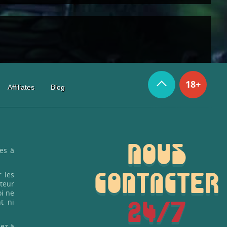
18+
Affiliates
Blog
NOUS
es à
 les
CONTACTER
cteur
oi ne
t ni
24/7
dez à