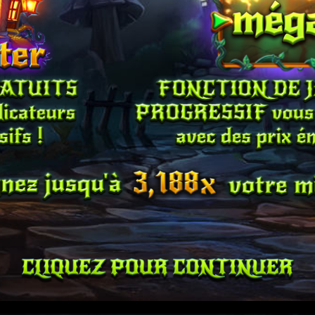
SUIVANT