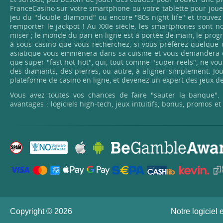
FranceCasino sur votre smartphone ou votre tablette pour jouer 
jeu du "double diamond" ou encore "80s night life" et trouvez
remporter le jackpot ! Au XXIe siècle, les smartphones sont no
miser ; le monde du pari en ligne est à portée de main, le progr
à sous casino que vous recherchez, si vous préférez quelque 
asiatique vous emmènera dans sa cuisine et vous demandera de 
que super "fast hot hot", qui, tout comme "super reels", ne vo
des diamants, des pierres, ou autre, à aligner simplement. Jou
plateforme de casino en ligne, et devenez un expert des jeux de
Vous avez toutes vos chances de faire "sauter la banque".
avantages : logiciels high-tech, jeux intuitifs, bonus, promos
millions de joueurs, venez profiter d'un casino en ligne sécu
délicieuse montée d'adrénaline et tentez de décrocher le jackp
de machine. Pas de contraintes ni de règles absurdes ; le j
penchant pour le jeu "mona lisa jewels" : si vous ne craignez 
ses bonus sont particulièrement attirants !
Casino traditionnel, machines à sous, vous n'avez que l'emba
captivantes et de jeux de poker vidéo façon Vegas, comme "nacho
"lady luck" pour les chanceux, "the nile" et autres jeux de h
autres. Du vénérable blackjack à la roulette intemporelle et
titres plus novateurs comme "Mr. Vegas", "Boomaji" et bien d
compris les amoureux de video poker !
Copyright © 2026
Notre logiciel