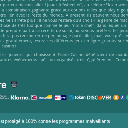
partout où vous allez ! Jouez à "wheel of", au célèbre "foxin wins
 la combinaison gagnante grâce aux options telles que play n go 
tre lien avec le reste du monde. À présent, ils peuvent nous ser
ès ne s'arrête plus ! Il ne vous restera qu'à choisir le genre de ma
chose de très ludique comme le jeu "ninja chef", dans lequel un 
prendre part à sa recette de sushi, ou si vous préférez les jeux
us fera pas rencontrer de personnage particulier, mais vous prése
ez gratuitement, testez ces différents jeux en ligne gratuits sur 
 casino !
 Les joueurs qui choisissent FranceCasino bénéficient de nomb
 et autres événements spéciaux organisés très régulièrement. Com
risé et dont la réputation n'est plus à faire. Venez ressentir c
ot en mettant votre chance et votre audace à rude épreuve sur les
eu et rien que le jeu. En ce qui nous concerne, nous avons un p
pas de provoquer la chance, sachez que ce jeu a beaucoup à donne
rras du choix. FranceCasino propose des centaines de machines à 
 libre", l'indispensable "the wild", "ali baba wishes" pour les rêv
asard comportant des jeux bonus, tous plus attractifs les uns qu
 ses nombreuses variantes, des machines à sous traditionnelles à
'autres encore, notre catalogue a de quoi combler tous les goût
 est protégé à 100% contre les programmes malveillants