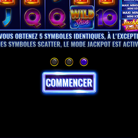
SUIVANT