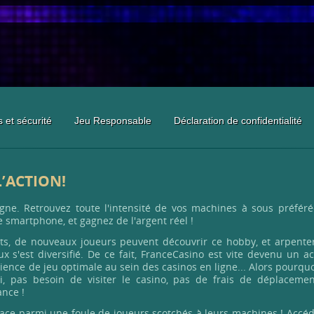
 et sécurité
Jeu Responsable
Déclaration de confidentialité
L’ACTION!
igne. Retrouvez toute l'intensité de vos machines à sous préféré
 smartphone, et gagnez de l'argent réel !
cts, de nouveaux joueurs peuvent découvrir ce hobby, et arpenter
x s'est diversifié. De ce fait, FranceCasino est vite devenu un a
ience de jeu optimale au sein des casinos en ligne... Alors pourqu
ci, pas besoin de visiter le casino, pas de frais de déplacemen
ance !
lace parmi une foule de joueurs scotchés à leurs machines ! Accé