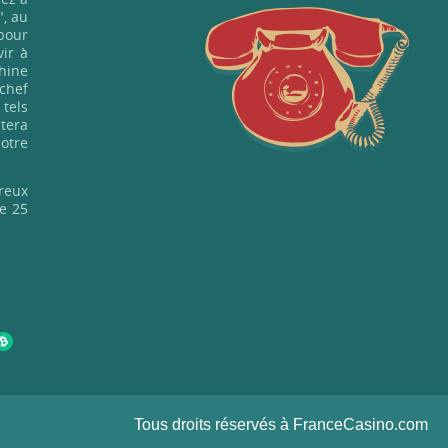
", au
pour
vir à
chine
chef
 tels
ntera
notre
reux
me 25
ette
 jeux
etit
r, et
sous
eurs,
e les
 des
s, y
Tous droits réservés à FranceCasino.com