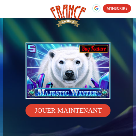
M'INSCRIRE
JOUER MAINTENANT
SUIVANT