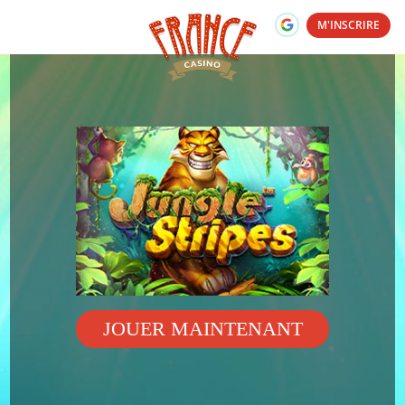
M'INSCRIRE
JOUER MAINTENANT
SUIVANT