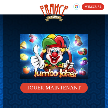
M'INSCRIRE
JOUER MAINTENANT
SUIVANT