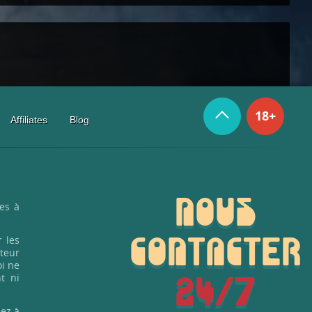
18+
Affiliates
Blog
NOUS
es à
 les
CONTACTER
cteur
oi ne
t ni
24/7
dez à