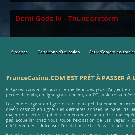
Demi Gods IV - Thunderstorm
A propos
Conditions d’utilisation
Jeux d'argent équitables
FranceCasino.COM EST PRÊT À PASSER À 
Préparez-vous à découvrir le meilleur des jeux d'argent en l
portée de main, en ligne gratuitement, sur PC, tablette ou même
Les jeux d'argent en ligne n'étant plus politiquement incorre
divers casinos en ligne. Ces dernières années, le panel de jeu
majeur du secteur, qui met tout en œuvre pour offrir une expér
pas accueillir chez vous toute l'excitation de Las Vegas ? I
d'hébergement. Retrouvez l'excitation de Las Vegas, made in Fr
Et surtout, pas besoin de jouer des coudes pour trouver une p