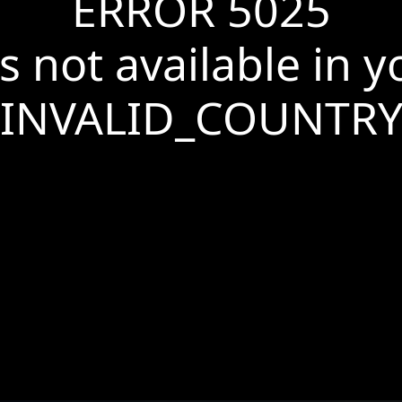
SUIVANT