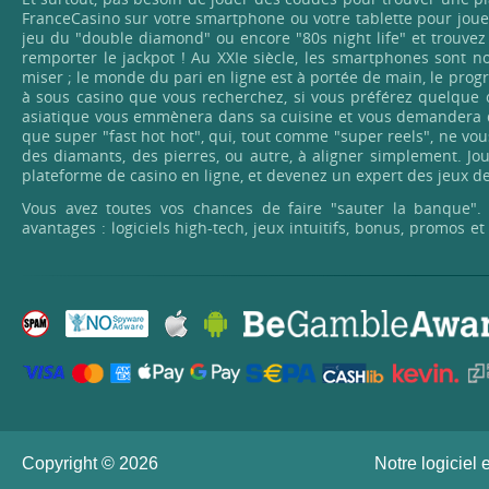
FranceCasino sur votre smartphone ou votre tablette pour jouer 
jeu du "double diamond" ou encore "80s night life" et trouvez
remporter le jackpot ! Au XXIe siècle, les smartphones sont no
miser ; le monde du pari en ligne est à portée de main, le progr
à sous casino que vous recherchez, si vous préférez quelque 
asiatique vous emmènera dans sa cuisine et vous demandera de 
que super "fast hot hot", qui, tout comme "super reels", ne vo
des diamants, des pierres, ou autre, à aligner simplement. Jou
plateforme de casino en ligne, et devenez un expert des jeux de
Vous avez toutes vos chances de faire "sauter la banque".
avantages : logiciels high-tech, jeux intuitifs, bonus, promos
millions de joueurs, venez profiter d'un casino en ligne sécu
délicieuse montée d'adrénaline et tentez de décrocher le jackp
de machine. Pas de contraintes ni de règles absurdes ; le j
penchant pour le jeu "mona lisa jewels" : si vous ne craignez 
ses bonus sont particulièrement attirants !
Casino traditionnel, machines à sous, vous n'avez que l'emba
captivantes et de jeux de poker vidéo façon Vegas, comme "nacho
"lady luck" pour les chanceux, "the nile" et autres jeux de h
autres. Du vénérable blackjack à la roulette intemporelle et
titres plus novateurs comme "Mr. Vegas", "Boomaji" et bien d
compris les amoureux de video poker !
Copyright © 2026
Notre logiciel