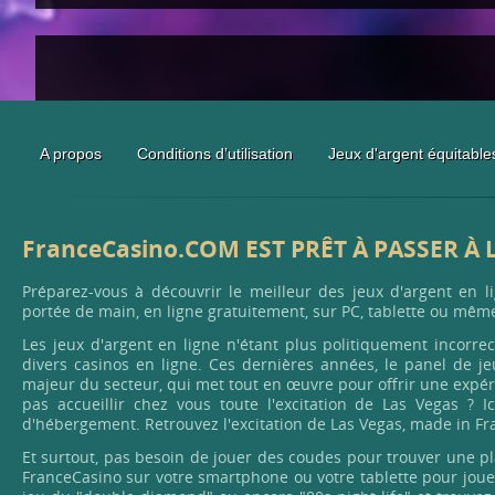
A propos
Conditions d’utilisation
Jeux d'argent équitables
FranceCasino.COM EST PRÊT À PASSER À 
Préparez-vous à découvrir le meilleur des jeux d'argent en l
portée de main, en ligne gratuitement, sur PC, tablette ou même
Les jeux d'argent en ligne n'étant plus politiquement incorre
divers casinos en ligne. Ces dernières années, le panel de jeu
majeur du secteur, qui met tout en œuvre pour offrir une expér
pas accueillir chez vous toute l'excitation de Las Vegas ? I
d'hébergement. Retrouvez l'excitation de Las Vegas, made in Fr
Et surtout, pas besoin de jouer des coudes pour trouver une p
FranceCasino sur votre smartphone ou votre tablette pour jouer 