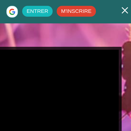
ENTRER
M'INSCRIRE