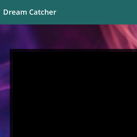
Dream Catcher