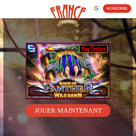
M'INSCRIRE
JOUER MAINTENANT
SUIVANT