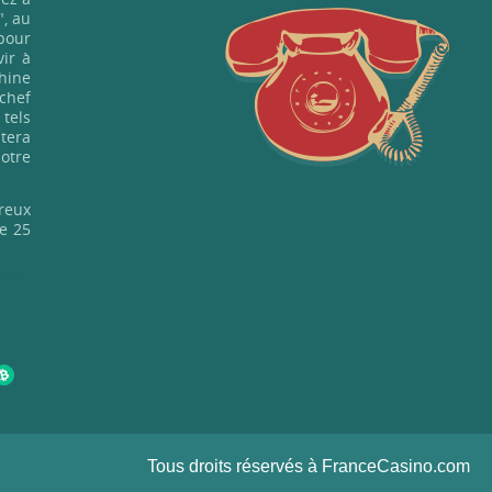
", au
pour
vir à
chine
chef
 tels
ntera
notre
reux
me 25
ette
 jeux
etit
r, et
sous
eurs,
e les
 des
s, y
Tous droits réservés à FranceCasino.com