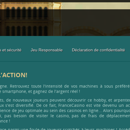
 et sécurité
Jeu Responsable
Déclaration de confidentialité
L’ACTION!
igne. Retrouvez toute l'intensité de vos machines à sous préféré
 smartphone, et gagnez de l'argent réel !
cts, de nouveaux joueurs peuvent découvrir ce hobby, et arpenter
x s'est diversifié. De ce fait, FranceCasino est vite devenu un a
ience de jeu optimale au sein des casinos en ligne... Alors pourqu
ci, pas besoin de visiter le casino, pas de frais de déplacemen
ance !
lace parmi une foule de joueurs scotchés à leurs machines ! Accé