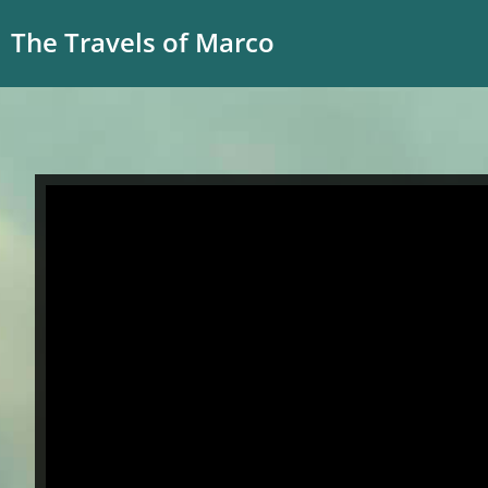
The Travels of Marco