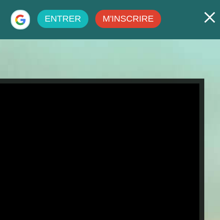
ENTRER
M'INSCRIRE