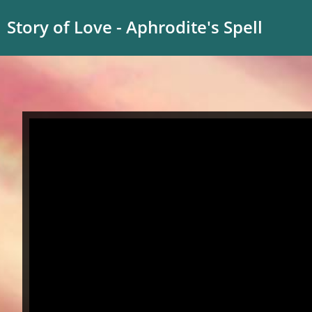
Story of Love - Aphrodite's Spell