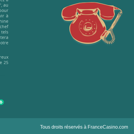
", au
pour
vir à
chine
chef
 tels
ntera
notre
reux
me 25
ette
 jeux
etit
r, et
sous
eurs,
e les
 des
s, y
Tous droits réservés à FranceCasino.com