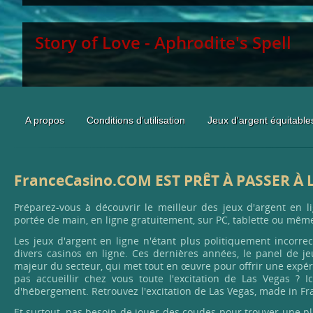
Story of Love - Aphrodite's Spell
A propos
Conditions d’utilisation
Jeux d'argent équitables
FranceCasino.COM EST PRÊT À PASSER À 
Préparez-vous à découvrir le meilleur des jeux d'argent en l
portée de main, en ligne gratuitement, sur PC, tablette ou même
Les jeux d'argent en ligne n'étant plus politiquement incorre
divers casinos en ligne. Ces dernières années, le panel de jeu
majeur du secteur, qui met tout en œuvre pour offrir une expér
pas accueillir chez vous toute l'excitation de Las Vegas ? I
d'hébergement. Retrouvez l'excitation de Las Vegas, made in Fr
Et surtout, pas besoin de jouer des coudes pour trouver une p