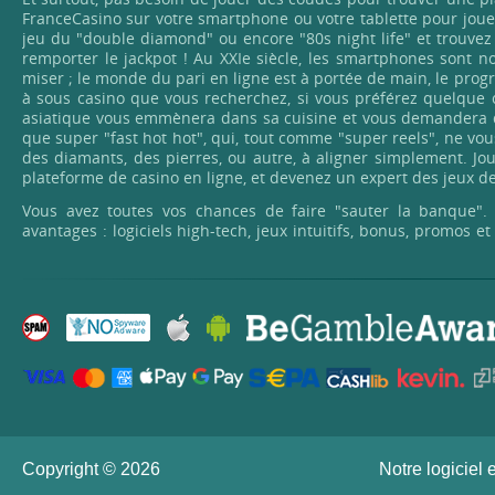
FranceCasino sur votre smartphone ou votre tablette pour jouer 
jeu du "double diamond" ou encore "80s night life" et trouvez
remporter le jackpot ! Au XXIe siècle, les smartphones sont no
miser ; le monde du pari en ligne est à portée de main, le progr
à sous casino que vous recherchez, si vous préférez quelque 
asiatique vous emmènera dans sa cuisine et vous demandera de 
que super "fast hot hot", qui, tout comme "super reels", ne vo
des diamants, des pierres, ou autre, à aligner simplement. Jou
plateforme de casino en ligne, et devenez un expert des jeux de
Vous avez toutes vos chances de faire "sauter la banque".
avantages : logiciels high-tech, jeux intuitifs, bonus, promos
millions de joueurs, venez profiter d'un casino en ligne sécu
délicieuse montée d'adrénaline et tentez de décrocher le jackp
de machine. Pas de contraintes ni de règles absurdes ; le j
penchant pour le jeu "mona lisa jewels" : si vous ne craignez 
ses bonus sont particulièrement attirants !
Casino traditionnel, machines à sous, vous n'avez que l'emba
captivantes et de jeux de poker vidéo façon Vegas, comme "nacho
"lady luck" pour les chanceux, "the nile" et autres jeux de h
autres. Du vénérable blackjack à la roulette intemporelle et
titres plus novateurs comme "Mr. Vegas", "Boomaji" et bien d
compris les amoureux de video poker !
Copyright © 2026
Notre logiciel