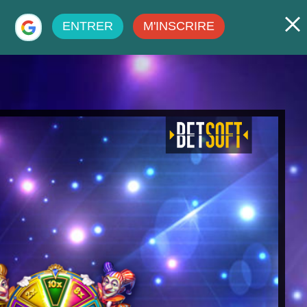
ENTRER
M'INSCRIRE