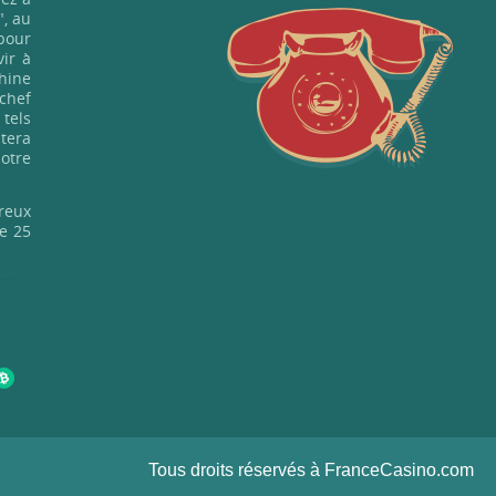
", au
pour
vir à
chine
chef
 tels
ntera
notre
reux
me 25
ette
 jeux
etit
r, et
sous
eurs,
e les
 des
s, y
Tous droits réservés à FranceCasino.com