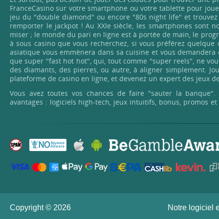
FranceCasino sur votre smartphone ou votre tablette pour jouer 
jeu du "double diamond" ou encore "80s night life" et trouvez
remporter le jackpot ! Au XXIe siècle, les smartphones sont no
miser ; le monde du pari en ligne est à portée de main, le progr
à sous casino que vous recherchez, si vous préférez quelque 
asiatique vous emmènera dans sa cuisine et vous demandera de 
que super "fast hot hot", qui, tout comme "super reels", ne vo
des diamants, des pierres, ou autre, à aligner simplement. Jou
plateforme de casino en ligne, et devenez un expert des jeux de
Vous avez toutes vos chances de faire "sauter la banque".
avantages : logiciels high-tech, jeux intuitifs, bonus, promos
millions de joueurs, venez profiter d'un casino en ligne sécu
délicieuse montée d'adrénaline et tentez de décrocher le jackp
de machine. Pas de contraintes ni de règles absurdes ; le j
penchant pour le jeu "mona lisa jewels" : si vous ne craignez 
ses bonus sont particulièrement attirants !
Casino traditionnel, machines à sous, vous n'avez que l'emba
captivantes et de jeux de poker vidéo façon Vegas, comme "nacho
"lady luck" pour les chanceux, "the nile" et autres jeux de h
autres. Du vénérable blackjack à la roulette intemporelle et
titres plus novateurs comme "Mr. Vegas", "Boomaji" et bien d
compris les amoureux de video poker !
Copyright © 2026
Notre logiciel