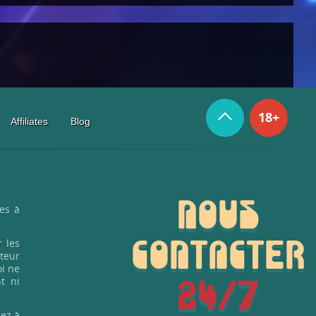
18+
Affiliates
Blog
NOUS
es à
 les
CONTACTER
cteur
oi ne
t ni
24/7
dez à