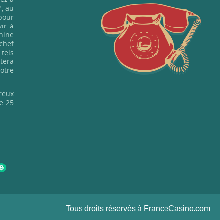
", au
pour
vir à
chine
chef
 tels
ntera
notre
reux
me 25
ette
 jeux
etit
r, et
sous
eurs,
e les
 des
s, y
Tous droits réservés à FranceCasino.com