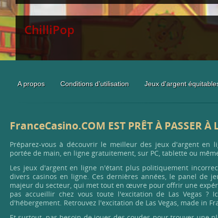
ChilliPop
A propos
Conditions d’utilisation
Jeux d'argent équitables
FranceCasino.COM EST PRÊT À PASSER À 
Préparez-vous à découvrir le meilleur des jeux d'argent en l
portée de main, en ligne gratuitement, sur PC, tablette ou même
Les jeux d'argent en ligne n'étant plus politiquement incorre
divers casinos en ligne. Ces dernières années, le panel de jeu
majeur du secteur, qui met tout en œuvre pour offrir une expér
pas accueillir chez vous toute l'excitation de Las Vegas ? I
d'hébergement. Retrouvez l'excitation de Las Vegas, made in Fr
Et surtout, pas besoin de jouer des coudes pour trouver une p