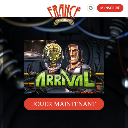
M'INSCRIRE
JOUER MAINTENANT
SUIVANT