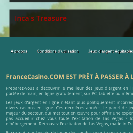
Inca's Treasure
A propos
Conditions d’utilisation
Jeux d'argent équitables
FranceCasino.COM EST PRÊT À PASSER À 
Préparez-vous à découvrir le meilleur des jeux d'argent en l
portée de main, en ligne gratuitement, sur PC, tablette ou même
Les jeux d'argent en ligne n'étant plus politiquement incorre
divers casinos en ligne. Ces dernières années, le panel de jeu
majeur du secteur, qui met tout en œuvre pour offrir une expér
pas accueillir chez vous toute l'excitation de Las Vegas ? I
d'hébergement. Retrouvez l'excitation de Las Vegas, made in Fr
Et surtout, pas besoin de jouer des coudes pour trouver une p