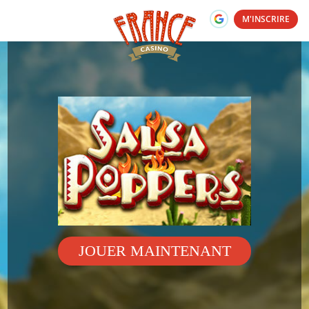
M'INSCRIRE
JOUER MAINTENANT
SUIVANT