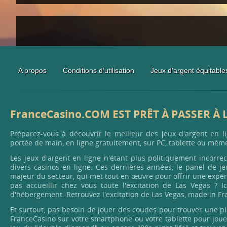
A propos
Conditions d’utilisation
Jeux d'argent équitables
FranceCasino.COM EST PRÊT À PASSER À 
Préparez-vous à découvrir le meilleur des jeux d'argent en l
portée de main, en ligne gratuitement, sur PC, tablette ou même
Les jeux d'argent en ligne n'étant plus politiquement incorre
divers casinos en ligne. Ces dernières années, le panel de jeu
majeur du secteur, qui met tout en œuvre pour offrir une expér
pas accueillir chez vous toute l'excitation de Las Vegas ? I
d'hébergement. Retrouvez l'excitation de Las Vegas, made in Fr
Et surtout, pas besoin de jouer des coudes pour trouver une p
FranceCasino sur votre smartphone ou votre tablette pour jouer 