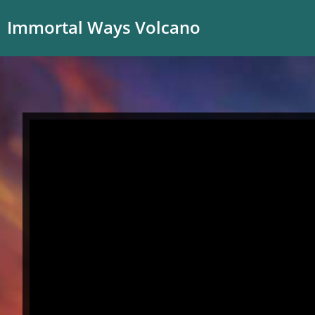
Immortal Ways Volcano