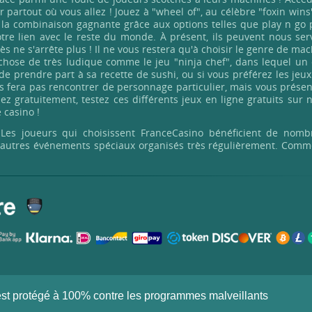
partout où vous allez ! Jouez à "wheel of", au célèbre "foxin wins
 la combinaison gagnante grâce aux options telles que play n go 
tre lien avec le reste du monde. À présent, ils peuvent nous ser
ès ne s'arrête plus ! Il ne vous restera qu'à choisir le genre de ma
chose de très ludique comme le jeu "ninja chef", dans lequel un 
prendre part à sa recette de sushi, ou si vous préférez les jeux
us fera pas rencontrer de personnage particulier, mais vous prése
ez gratuitement, testez ces différents jeux en ligne gratuits sur 
 casino !
 Les joueurs qui choisissent FranceCasino bénéficient de nomb
 et autres événements spéciaux organisés très régulièrement. Com
risé et dont la réputation n'est plus à faire. Venez ressentir c
ot en mettant votre chance et votre audace à rude épreuve sur les
eu et rien que le jeu. En ce qui nous concerne, nous avons un p
pas de provoquer la chance, sachez que ce jeu a beaucoup à donne
rras du choix. FranceCasino propose des centaines de machines à 
 libre", l'indispensable "the wild", "ali baba wishes" pour les rêv
asard comportant des jeux bonus, tous plus attractifs les uns qu
 ses nombreuses variantes, des machines à sous traditionnelles à
'autres encore, notre catalogue a de quoi combler tous les goût
 est protégé à 100% contre les programmes malveillants