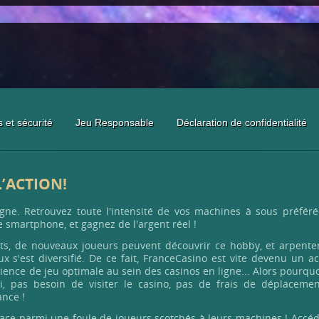
 et sécurité
Jeu Responsable
Déclaration de confidentialité
L’ACTION!
igne. Retrouvez toute l'intensité de vos machines à sous préféré
 smartphone, et gagnez de l'argent réel !
cts, de nouveaux joueurs peuvent découvrir ce hobby, et arpenter
x s'est diversifié. De ce fait, FranceCasino est vite devenu un a
ience de jeu optimale au sein des casinos en ligne... Alors pourqu
ci, pas besoin de visiter le casino, pas de frais de déplacemen
ance !
lace parmi une foule de joueurs scotchés à leurs machines ! Accé