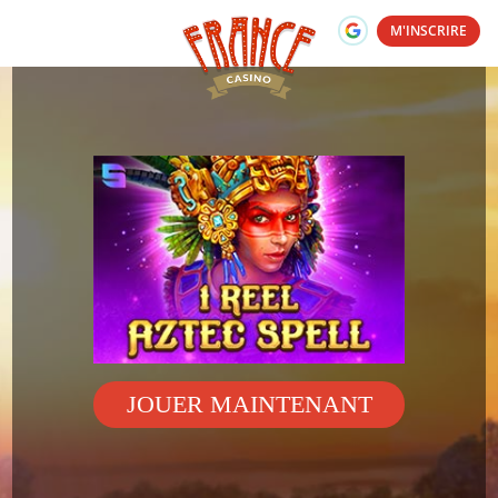
M'INSCRIRE
JOUER MAINTENANT
SUIVANT