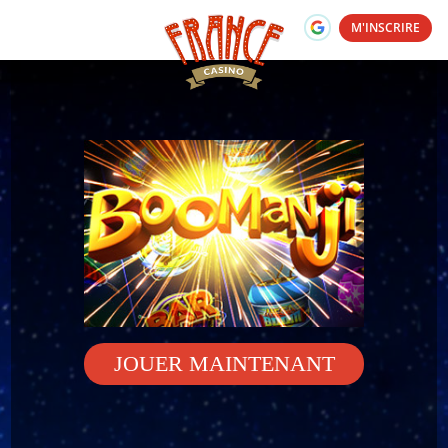
M'INSCRIRE
JOUER MAINTENANT
SUIVANT