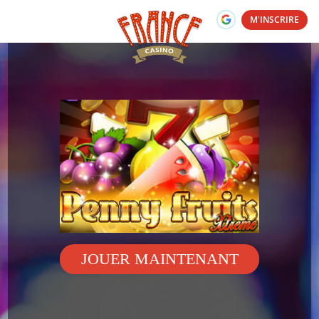
M'INSCRIRE
JOUER MAINTENANT
SUIVANT