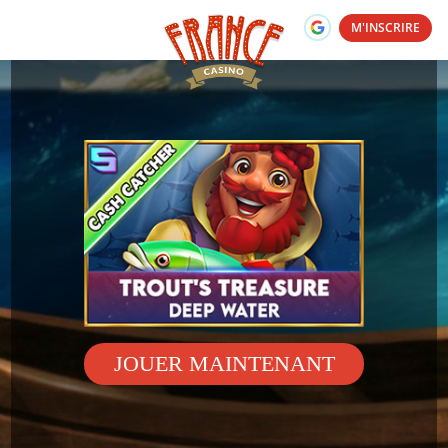
M'INSCRIRE
JOUER MAINTENANT
SUIVANT