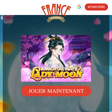
M'INSCRIRE
JOUER MAINTENANT
SUIVANT