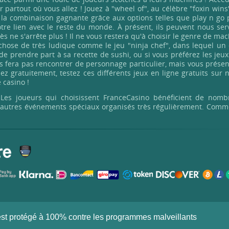
partout où vous allez ! Jouez à "wheel of", au célèbre "foxin wins
 la combinaison gagnante grâce aux options telles que play n go 
tre lien avec le reste du monde. À présent, ils peuvent nous ser
ès ne s'arrête plus ! Il ne vous restera qu'à choisir le genre de ma
chose de très ludique comme le jeu "ninja chef", dans lequel un 
prendre part à sa recette de sushi, ou si vous préférez les jeux
us fera pas rencontrer de personnage particulier, mais vous prése
ez gratuitement, testez ces différents jeux en ligne gratuits sur 
 casino !
 Les joueurs qui choisissent FranceCasino bénéficient de nomb
 et autres événements spéciaux organisés très régulièrement. Com
risé et dont la réputation n'est plus à faire. Venez ressentir c
ot en mettant votre chance et votre audace à rude épreuve sur les
eu et rien que le jeu. En ce qui nous concerne, nous avons un p
pas de provoquer la chance, sachez que ce jeu a beaucoup à donne
rras du choix. FranceCasino propose des centaines de machines à 
 libre", l'indispensable "the wild", "ali baba wishes" pour les rêv
asard comportant des jeux bonus, tous plus attractifs les uns qu
 ses nombreuses variantes, des machines à sous traditionnelles à
'autres encore, notre catalogue a de quoi combler tous les goût
 est protégé à 100% contre les programmes malveillants