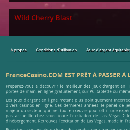
Wild Cherry Blast
A propos
Conditions d’utilisation
Jeux d'argent équitables
FranceCasino.COM EST PRÊT À PASSER À 
Préparez-vous à découvrir le meilleur des jeux d'argent en l
portée de main, en ligne gratuitement, sur PC, tablette ou même
Les jeux d'argent en ligne n'étant plus politiquement incorre
divers casinos en ligne. Ces dernières années, le panel de jeu
majeur du secteur, qui met tout en œuvre pour offrir une expér
pas accueillir chez vous toute l'excitation de Las Vegas ? I
d'hébergement. Retrouvez l'excitation de Las Vegas, made in Fr
Et surtout, pas besoin de jouer des coudes pour trouver une p