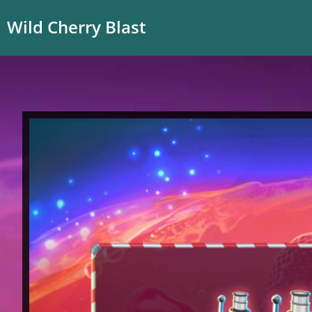
Wild Cherry Blast