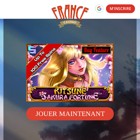
M'INSCRIRE
JOUER MAINTENANT
SUIVANT