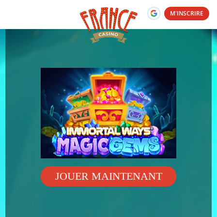
M'INSCRIRE
JOUER MAINTENANT
SUIVANT