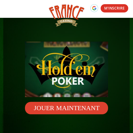
M'INSCRIRE
JOUER MAINTENANT
SUIVANT