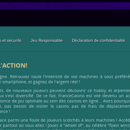
 et sécurité
Jeu Responsable
Déclaration de confidentialité
L’ACTION!
igne. Retrouvez toute l'intensité de vos machines à sous préféré
 smartphone, et gagnez de l'argent réel !
cts, de nouveaux joueurs peuvent découvrir ce hobby, et arpenter
x s'est diversifié. De ce fait, FranceCasino est vite devenu un a
ience de jeu optimale au sein des casinos en ligne... Alors pourqu
ci, pas besoin de visiter le casino, pas de frais de déplacemen
ance !
lace parmi une foule de joueurs scotchés à leurs machines ! Accé
partout où vous allez ! Jouez à "wheel of", au célèbre "foxin wins