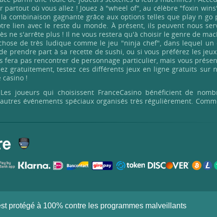
partout où vous allez ! Jouez à "wheel of", au célèbre "foxin wins
 la combinaison gagnante grâce aux options telles que play n go 
tre lien avec le reste du monde. À présent, ils peuvent nous ser
ès ne s'arrête plus ! Il ne vous restera qu'à choisir le genre de ma
chose de très ludique comme le jeu "ninja chef", dans lequel un 
prendre part à sa recette de sushi, ou si vous préférez les jeux
us fera pas rencontrer de personnage particulier, mais vous prése
ez gratuitement, testez ces différents jeux en ligne gratuits sur 
 casino !
 Les joueurs qui choisissent FranceCasino bénéficient de nomb
 et autres événements spéciaux organisés très régulièrement. Com
risé et dont la réputation n'est plus à faire. Venez ressentir c
ot en mettant votre chance et votre audace à rude épreuve sur les
eu et rien que le jeu. En ce qui nous concerne, nous avons un p
pas de provoquer la chance, sachez que ce jeu a beaucoup à donne
rras du choix. FranceCasino propose des centaines de machines à 
 libre", l'indispensable "the wild", "ali baba wishes" pour les rêv
asard comportant des jeux bonus, tous plus attractifs les uns qu
 ses nombreuses variantes, des machines à sous traditionnelles à
'autres encore, notre catalogue a de quoi combler tous les goût
 est protégé à 100% contre les programmes malveillants