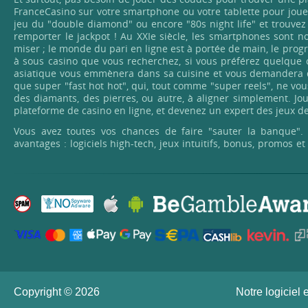
FranceCasino sur votre smartphone ou votre tablette pour jouer 
jeu du "double diamond" ou encore "80s night life" et trouvez
remporter le jackpot ! Au XXIe siècle, les smartphones sont no
miser ; le monde du pari en ligne est à portée de main, le progr
à sous casino que vous recherchez, si vous préférez quelque 
asiatique vous emmènera dans sa cuisine et vous demandera de 
que super "fast hot hot", qui, tout comme "super reels", ne vo
des diamants, des pierres, ou autre, à aligner simplement. Jou
plateforme de casino en ligne, et devenez un expert des jeux de
Vous avez toutes vos chances de faire "sauter la banque".
avantages : logiciels high-tech, jeux intuitifs, bonus, promos
millions de joueurs, venez profiter d'un casino en ligne sécu
délicieuse montée d'adrénaline et tentez de décrocher le jackp
de machine. Pas de contraintes ni de règles absurdes ; le j
penchant pour le jeu "mona lisa jewels" : si vous ne craignez 
ses bonus sont particulièrement attirants !
Casino traditionnel, machines à sous, vous n'avez que l'emba
captivantes et de jeux de poker vidéo façon Vegas, comme "nacho
"lady luck" pour les chanceux, "the nile" et autres jeux de h
autres. Du vénérable blackjack à la roulette intemporelle et
titres plus novateurs comme "Mr. Vegas", "Boomaji" et bien d
compris les amoureux de video poker !
Copyright © 2026
Notre logiciel