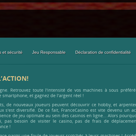
 et sécurité
Jeu Responsable
Déclaration de confidentialité
L’ACTION!
igne. Retrouvez toute l'intensité de vos machines à sous préféré
 smartphone, et gagnez de l'argent réel !
cts, de nouveaux joueurs peuvent découvrir ce hobby, et arpenter
x s'est diversifié. De ce fait, FranceCasino est vite devenu un a
ience de jeu optimale au sein des casinos en ligne... Alors pourqu
ci, pas besoin de visiter le casino, pas de frais de déplacemen
ance !
lace parmi une foule de joueurs scotchés à leurs machines ! Accé