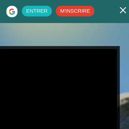
ENTRER
M'INSCRIRE