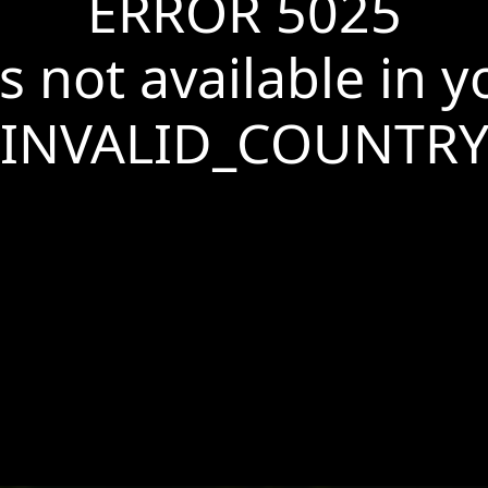
SUIVANT