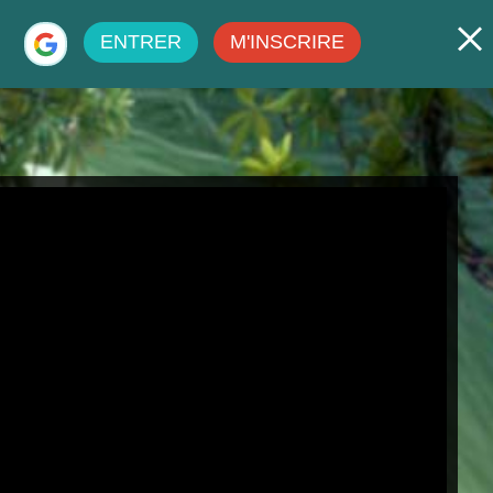
ENTRER
M'INSCRIRE