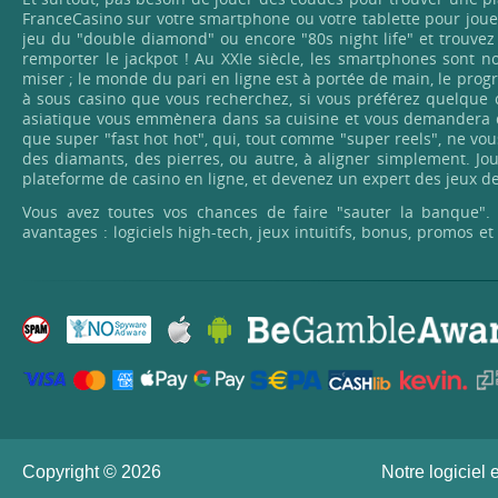
FranceCasino sur votre smartphone ou votre tablette pour jouer 
jeu du "double diamond" ou encore "80s night life" et trouvez
remporter le jackpot ! Au XXIe siècle, les smartphones sont no
miser ; le monde du pari en ligne est à portée de main, le progr
à sous casino que vous recherchez, si vous préférez quelque 
asiatique vous emmènera dans sa cuisine et vous demandera de 
que super "fast hot hot", qui, tout comme "super reels", ne vo
des diamants, des pierres, ou autre, à aligner simplement. Jou
plateforme de casino en ligne, et devenez un expert des jeux de
Vous avez toutes vos chances de faire "sauter la banque".
avantages : logiciels high-tech, jeux intuitifs, bonus, promos
millions de joueurs, venez profiter d'un casino en ligne sécu
délicieuse montée d'adrénaline et tentez de décrocher le jackp
de machine. Pas de contraintes ni de règles absurdes ; le j
penchant pour le jeu "mona lisa jewels" : si vous ne craignez 
ses bonus sont particulièrement attirants !
Casino traditionnel, machines à sous, vous n'avez que l'emba
captivantes et de jeux de poker vidéo façon Vegas, comme "nacho
"lady luck" pour les chanceux, "the nile" et autres jeux de h
autres. Du vénérable blackjack à la roulette intemporelle et
titres plus novateurs comme "Mr. Vegas", "Boomaji" et bien d
compris les amoureux de video poker !
Copyright © 2026
Notre logiciel