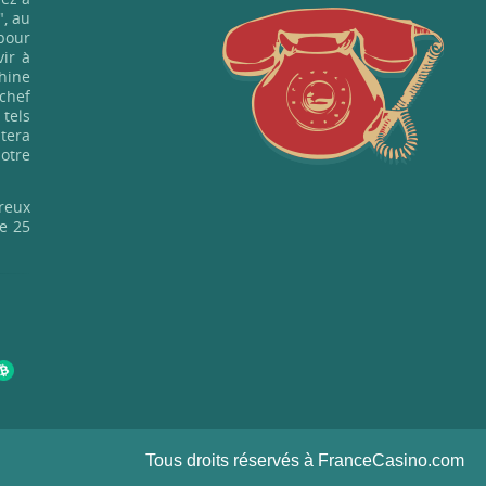
", au
pour
vir à
chine
chef
 tels
ntera
notre
reux
me 25
ette
 jeux
etit
r, et
sous
eurs,
e les
 des
s, y
Tous droits réservés à FranceCasino.com