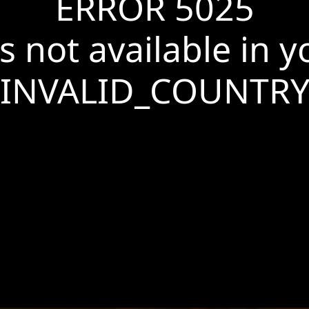
SUIVANT