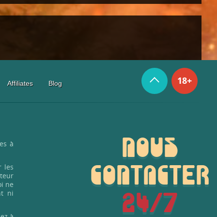
18+
Affiliates
Blog
NOUS
es à
 les
CONTACTER
cteur
oi ne
t ni
24/7
dez à