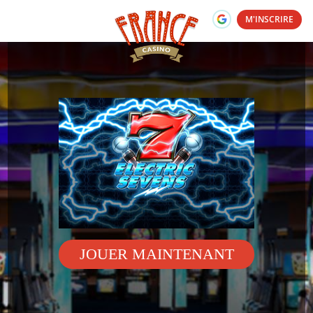
M'INSCRIRE
JOUER MAINTENANT
SUIVANT