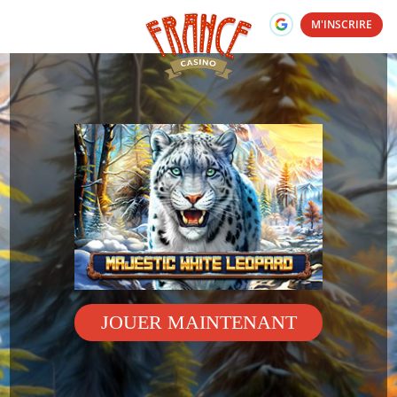
M'INSCRIRE
JOUER MAINTENANT
SUIVANT