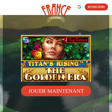
M'INSCRIRE
JOUER MAINTENANT
SUIVANT