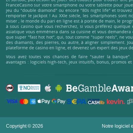
FranceCasino sur votre smartphone ou votre tablette pour jouer 
jeu du "double diamond" ou encore "80s night life" et trouvez
remporter le jackpot ! Au XXIe siècle, les smartphones sont no
miser ; le monde du pari en ligne est à portée de main, le progr
à sous casino que vous recherchez, si vous préférez quelque 
asiatique vous emmènera dans sa cuisine et vous demandera de 
que super "fast hot hot", qui, tout comme "super reels", ne vo
des diamants, des pierres, ou autre, à aligner simplement. Jou
plateforme de casino en ligne, et devenez un expert des jeux de
Vous avez toutes vos chances de faire "sauter la banque".
avantages : logiciels high-tech, jeux intuitifs, bonus, promos
millions de joueurs, venez profiter d'un casino en ligne sécu
délicieuse montée d'adrénaline et tentez de décrocher le jackp
de machine. Pas de contraintes ni de règles absurdes ; le j
penchant pour le jeu "mona lisa jewels" : si vous ne craignez 
ses bonus sont particulièrement attirants !
Casino traditionnel, machines à sous, vous n'avez que l'emba
captivantes et de jeux de poker vidéo façon Vegas, comme "nacho
"lady luck" pour les chanceux, "the nile" et autres jeux de h
autres. Du vénérable blackjack à la roulette intemporelle et
titres plus novateurs comme "Mr. Vegas", "Boomaji" et bien d
compris les amoureux de video poker !
Copyright © 2026
Notre logiciel