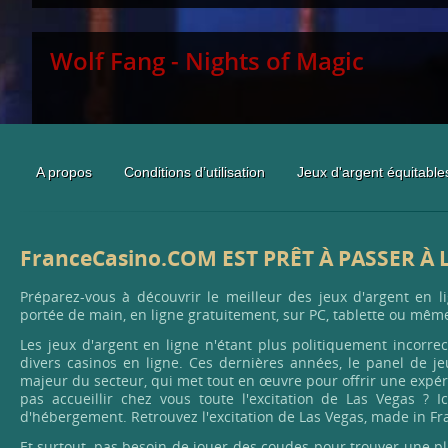
Wolf Fang - Nights of Magic
A propos
Conditions d’utilisation
Jeux d'argent équitables
FranceCasino.COM EST PRÊT À PASSER À 
Préparez-vous à découvrir le meilleur des jeux d'argent en l
portée de main, en ligne gratuitement, sur PC, tablette ou même
Les jeux d'argent en ligne n'étant plus politiquement incorre
divers casinos en ligne. Ces dernières années, le panel de jeu
majeur du secteur, qui met tout en œuvre pour offrir une expér
pas accueillir chez vous toute l'excitation de Las Vegas ? I
d'hébergement. Retrouvez l'excitation de Las Vegas, made in Fr
Et surtout, pas besoin de jouer des coudes pour trouver une p