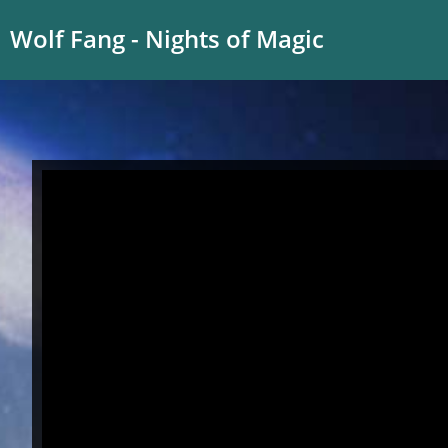
Wolf Fang - Nights of Magic