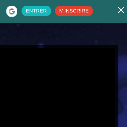
ENTRER
M'INSCRIRE