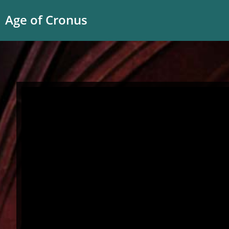
Age of Cronus